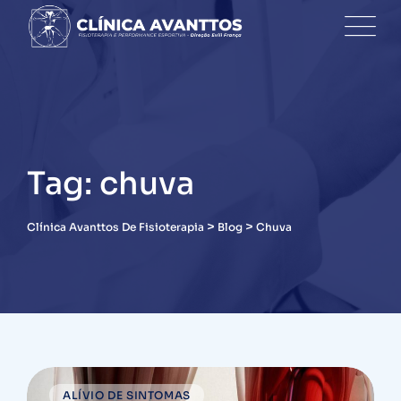
Skip
to
content
Tag: chuva
>
>
Clínica Avanttos De Fisioterapia
Blog
Chuva
ALÍVIO DE SINTOMAS