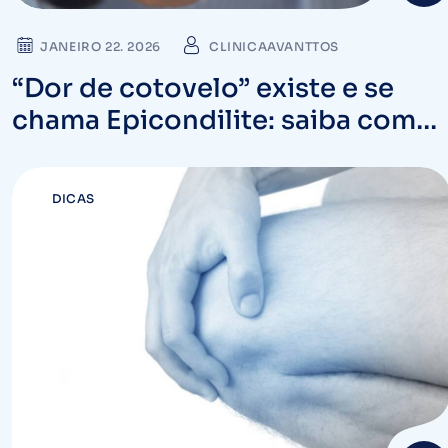
JANEIRO 22. 2026
CLINICAAVANTTOS
“Dor de cotovelo” existe e se
chama Epicondilite: saiba como
tratar o seu braço
DICAS