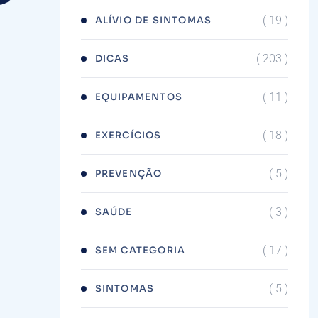
( 19 )
ALÍVIO DE SINTOMAS
( 203 )
DICAS
( 11 )
EQUIPAMENTOS
a
( 18 )
EXERCÍCIOS
( 5 )
PREVENÇÃO
( 3 )
SAÚDE
( 17 )
SEM CATEGORIA
( 5 )
SINTOMAS