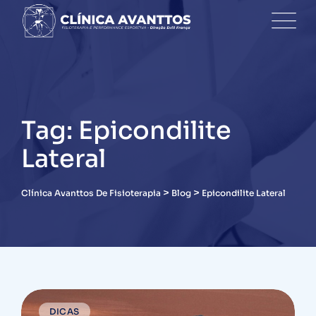
Skip
to
content
Tag: Epicondilite
Lateral
>
>
Clínica Avanttos De Fisioterapia
Blog
Epicondilite Lateral
DICAS