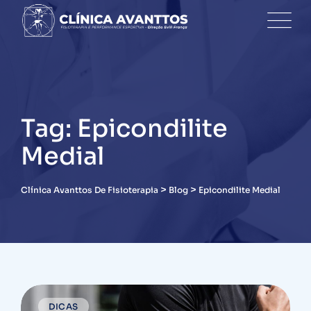
Skip
to
content
Tag: Epicondilite
Medial
>
>
Clínica Avanttos De Fisioterapia
Blog
Epicondilite Medial
DICAS