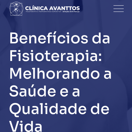
Skip
to
content
Benefícios da
Fisioterapia:
Melhorando a
Saúde e a
Qualidade de
Vida