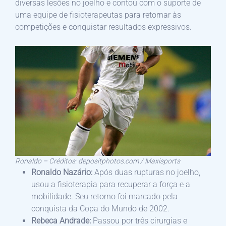
diversas lesões no joelho e contou com o suporte de
uma equipe de fisioterapeutas para retornar às
competições e conquistar resultados expressivos.
Ronaldo – Créditos: depositphotos.com / Maxisports
Ronaldo Nazário:
Após duas rupturas no joelho,
usou a fisioterapia para recuperar a força e a
mobilidade. Seu retorno foi marcado pela
conquista da Copa do Mundo de 2002.
Rebeca Andrade:
Passou por três cirurgias e