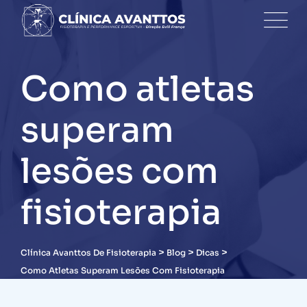
Skip
to
content
Como atletas
superam
lesões com
fisioterapia
>
>
>
Clínica Avanttos De Fisioterapia
Blog
Dicas
Como Atletas Superam Lesões Com Fisioterapia