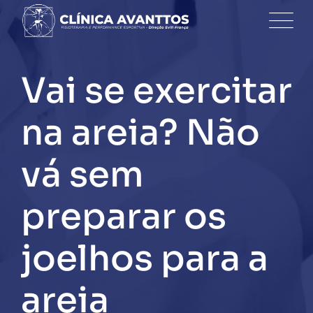
Skip
to
content
Vai se exercitar
na areia? Não
vá sem
preparar os
joelhos para a
areia