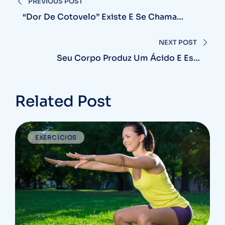
PREVIOUS POST
de
“Dor De Cotovelo” Existe E Se Chama
Epicondilite: Saiba Como Tratar O Seu
Post
Braço
NEXT POST
Seu Corpo Produz Um Ácido E Essa
Tecnologia Da Fisioterapia Ajuda A
Removê-Lo
Related Post
EXERCÍCIOS