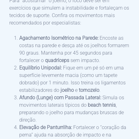
Para “acostumar” o joelho, o foco deve ser em
exercícios que simulem a instabilidade e fortaleçam os
tecidos de suporte. Confira os movimentos mais
recomendados por especialistas:
Agachamento Isométrico na Parede:
Encoste as
costas na parede e desça até os joelhos formarem
90 graus. Mantenha por 45 segundos para
fortalecer o
quadríceps
sem impacto.
Equilíbrio Unipodal:
Fique em um pé só em uma
superfície levemente macia (como um tapete
dobrado) por 1 minuto. Isso treina os ligamentos
estabilizadores do
joelho
e
tornozelo
.
Afundo (Lunge) com Passada Lateral:
Simula os
movimentos laterais típicos do
beach tennis
,
preparando o joelho para mudanças bruscas de
direção.
Elevação de Panturrilha:
Fortalecer o “coração da
perna” ajuda na absorção de impacto e na