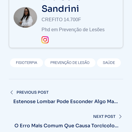
Sandrini
CREFITO 14.700F
Phd em Prevenção de Lesões
FISIOTERPIA
PREVENÇÃO DE LESÃO
SAÚDE
Navegação
PREVIOUS POST
de
Estenose Lombar Pode Esconder Algo Mais
Grave Do Que Imagina
Post
NEXT POST
O Erro Mais Comum Que Causa Torcicolo E