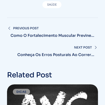
SAÚDE
Navegação
PREVIOUS POST
de
Como O Fortalecimento Muscular Previne
Lesões No Esporte
Post
NEXT POST
Conheça Os Erros Posturais Ao Correr E
Saiba Corrigir
Related Post
DICAS