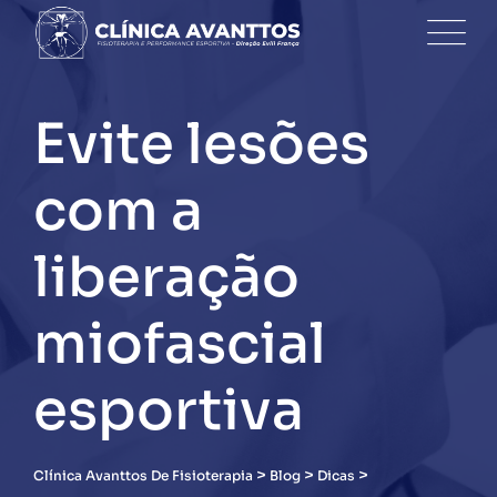
Skip
to
content
Evite lesões
com a
liberação
miofascial
esportiva
>
>
>
Clínica Avanttos De Fisioterapia
Blog
Dicas