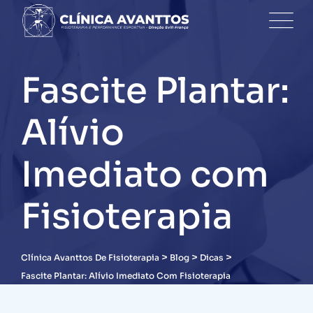
Skip
to
content
Fascite Plantar:
Alívio
Imediato com
Fisioterapia
>
>
>
Clínica Avanttos De Fisioterapia
Blog
Dicas
Fascite Plantar: Alívio Imediato Com Fisioterapia