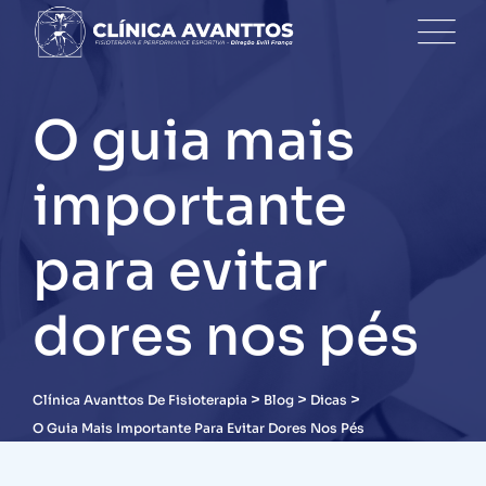
Skip
to
content
O guia mais
importante
para evitar
dores nos pés
>
>
>
Clínica Avanttos De Fisioterapia
Blog
Dicas
O Guia Mais Importante Para Evitar Dores Nos Pés