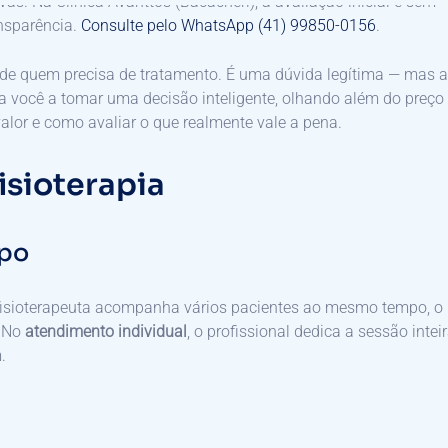
as. Na Clínica Avanttos (Bacacheri), a avaliação inicial é sem
nsparência.
Consulte pelo WhatsApp (41) 99850-0156
.
s de quem precisa de tratamento. É uma dúvida legítima — mas a
 você a tomar uma decisão inteligente, olhando além do preço
alor e como avaliar o que realmente vale a pena.
isioterapia
upo
m fisioterapeuta acompanha vários pacientes ao mesmo tempo, o
. No
atendimento individual
, o profissional dedica a sessão intei
.