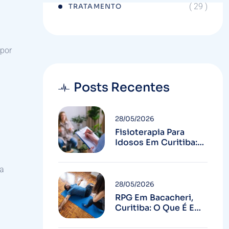
( 29 )
TRATAMENTO
 por
Posts Recentes
28/05/2026
Fisioterapia Para
Idosos Em Curitiba:
Mais Autonomia E
Menos Quedas
ra
28/05/2026
RPG Em Bacacheri,
Curitiba: O Que É E
Para Quem Serve