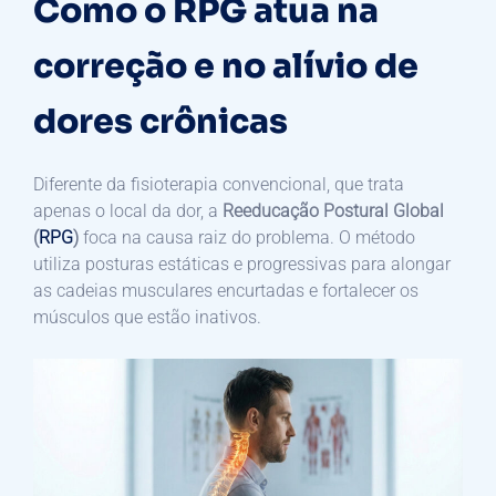
Como o RPG atua na
correção e no alívio de
dores crônicas
Diferente da fisioterapia convencional, que trata
apenas o local da dor, a
Reeducação Postural Global
(
RPG
)
foca na causa raiz do problema. O método
utiliza posturas estáticas e progressivas para alongar
as cadeias musculares encurtadas e fortalecer os
músculos que estão inativos.