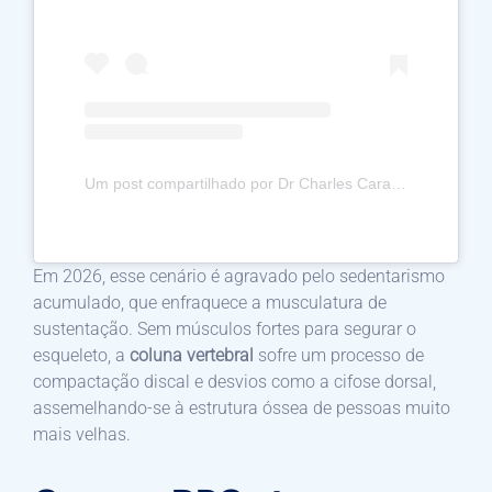
Um post compartilhado por Dr Charles Carazzo, MD, MSc, PhD | Neurocirurgião (@drcharlescarazzo.coluna)
Em 2026, esse cenário é agravado pelo sedentarismo
acumulado, que enfraquece a musculatura de
sustentação. Sem músculos fortes para segurar o
esqueleto, a
coluna vertebral
sofre um processo de
compactação discal e desvios como a cifose dorsal,
assemelhando-se à estrutura óssea de pessoas muito
mais velhas.