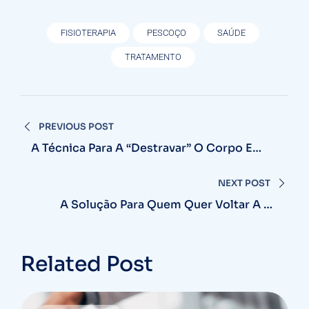
FISIOTERAPIA
PESCOÇO
SAÚDE
TRATAMENTO
Navegação
PREVIOUS POST
de
A Técnica Para A “destravar” O Corpo E
Soltar Os Movimentos Limitados
Post
NEXT POST
A Solução Para Quem Quer Voltar A Se
Movimentar Como Antes Em 2026
Related Post