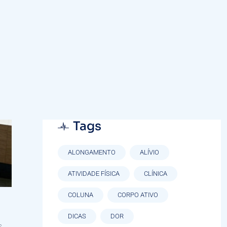
28/05/2026
Recuperação Pós-
Cirúrgica De Joelho
Em Curitiba: Guia
Completo
Tags
ALONGAMENTO
ALÍVIO
ATIVIDADE FÍSICA
CLÍNICA
COLUNA
CORPO ATIVO
DICAS
DOR
s