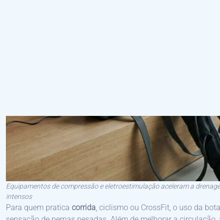
Equipamentos de compressão e eletroestimulação aceleram a drenagem
intensos
Para quem pratica
corrida
, ciclismo ou CrossFit, o uso da bo
sensação de pernas pesadas. Além de melhorar a circulação,