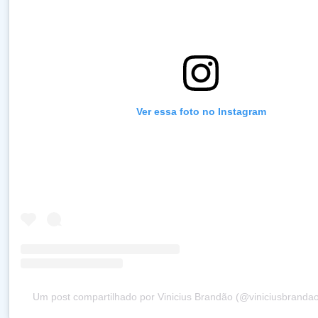
Ver essa foto no Instagram
Um post compartilhado por Vinicius Brandão (@viniciusbrandaof