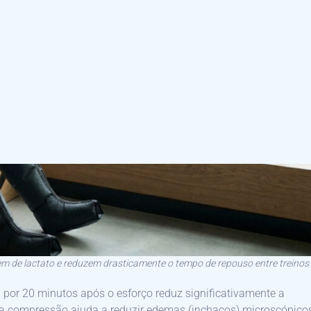
 de lactato e reduzem drasticamente o tempo de repouso entre treinos
ta por 20 minutos após o esforço reduz significativamente a
 a compressão ajuda a reduzir edemas (inchaços) microscópico