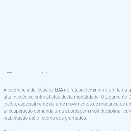
SEM CATEGORIA
08/10/2025
BY
CLINICAAVANTTOS
A ocorrência de lesão de
LCA
no futebol feminino é um tema 
alta incidência entre atletas desta modalidade. O Ligamento C
joelho, especialmente durante movimentos de mudança de dire
a recuperação demanda uma abordagem multidisciplinar, com 
reabilitação até o retorno aos gramados.