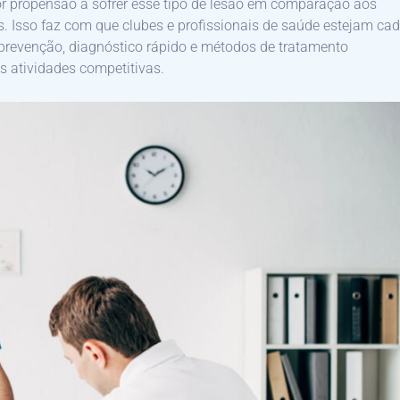
r propensão a sofrer esse tipo de lesão em comparação aos
 Isso faz com que clubes e profissionais de saúde estejam ca
 prevenção, diagnóstico rápido e métodos de tratamento
s atividades competitivas.