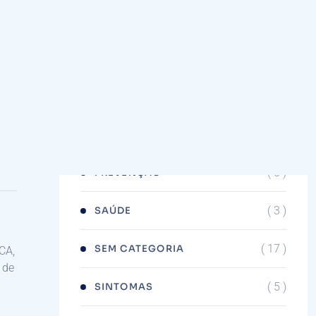
( 19 )
ALÍVIO DE SINTOMAS
( 203 )
DICAS
( 11 )
EQUIPAMENTOS
( 18 )
EXERCÍCIOS
( 5 )
PREVENÇÃO
( 3 )
SAÚDE
( 17 )
SEM CATEGORIA
CA,
 de
( 5 )
SINTOMAS